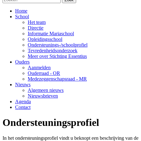
Home
School
Het team
Directie
Informatie Mariaschool
Opleidingsschool
Ondersteunings-/schoolprofiel
Tevredenheidsonderzoek
Meer over Stichting Essentius
Ouders
Aanmelden
Ouderraad - OR
Medezeggenschapsraad - MR
Nieuws
Algemeen nieuws
Nieuwsbrieven
Agenda
Contact
Ondersteuningsprofiel
In het ondersteuningsprofiel vindt u beknopt een beschrijving van de