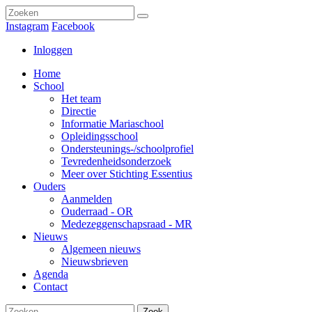
Instagram
Facebook
Inloggen
Home
School
Het team
Directie
Informatie Mariaschool
Opleidingsschool
Ondersteunings-/schoolprofiel
Tevredenheidsonderzoek
Meer over Stichting Essentius
Ouders
Aanmelden
Ouderraad - OR
Medezeggenschapsraad - MR
Nieuws
Algemeen nieuws
Nieuwsbrieven
Agenda
Contact
Zoek