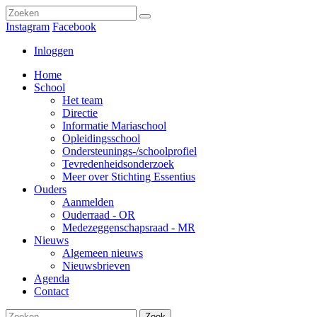
Instagram
Facebook
Inloggen
Home
School
Het team
Directie
Informatie Mariaschool
Opleidingsschool
Ondersteunings-/schoolprofiel
Tevredenheidsonderzoek
Meer over Stichting Essentius
Ouders
Aanmelden
Ouderraad - OR
Medezeggenschapsraad - MR
Nieuws
Algemeen nieuws
Nieuwsbrieven
Agenda
Contact
Zoek