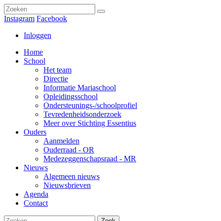
Instagram
Facebook
Inloggen
Home
School
Het team
Directie
Informatie Mariaschool
Opleidingsschool
Ondersteunings-/schoolprofiel
Tevredenheidsonderzoek
Meer over Stichting Essentius
Ouders
Aanmelden
Ouderraad - OR
Medezeggenschapsraad - MR
Nieuws
Algemeen nieuws
Nieuwsbrieven
Agenda
Contact
Zoek