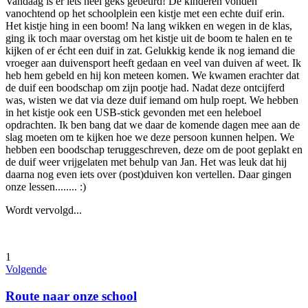
Vandaag is er iets heel geks gebeurd! De kinderen vonden
vanochtend op het schoolplein een kistje met een echte duif erin.
Het kistje hing in een boom! Na lang wikken en wegen in de klas,
ging ik toch maar overstag om het kistje uit de boom te halen en te
kijken of er écht een duif in zat. Gelukkig kende ik nog iemand die
vroeger aan duivensport heeft gedaan en veel van duiven af weet. Ik
heb hem gebeld en hij kon meteen komen. We kwamen erachter dat
de duif een boodschap om zijn pootje had. Nadat deze ontcijferd
was, wisten we dat via deze duif iemand om hulp roept. We hebben
in het kistje ook een USB-stick gevonden met een heleboel
opdrachten. Ik ben bang dat we daar de komende dagen mee aan de
slag moeten om te kijken hoe we deze persoon kunnen helpen. We
hebben een boodschap teruggeschreven, deze om de poot geplakt en
de duif weer vrijgelaten met behulp van Jan. Het was leuk dat hij
daarna nog even iets over (post)duiven kon vertellen. Daar gingen
onze lessen........ :)
Wordt vervolgd...
1
Volgende
Route naar onze school