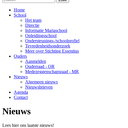
Home
School
Het team
Directie
Informatie Mariaschool
Opleidingsschool
Ondersteunings-/schoolprofiel
Tevredenheidsonderzoek
Meer over Stichting Essentius
Ouders
Aanmelden
Ouderraad - OR
Medezeggenschapsraad - MR
Nieuws
Algemeen nieuws
Nieuwsbrieven
Agenda
Contact
Nieuws
Lees hier ons laatste nieuws!