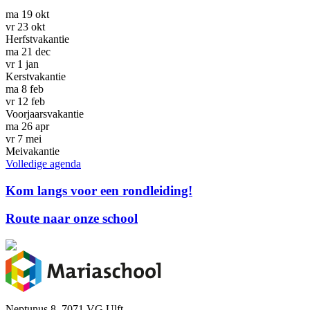
ma
19
okt
vr
23
okt
Herfstvakantie
ma
21
dec
vr
1
jan
Kerstvakantie
ma
8
feb
vr
12
feb
Voorjaarsvakantie
ma
26
apr
vr
7
mei
Meivakantie
Volledige agenda
Kom langs voor een rondleiding!
Route naar onze school
Neptunus 8, 7071 VG Ulft