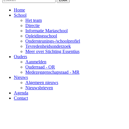
Home
School
Het team
Directie
Informatie Mariaschool
Opleidingsschool
Ondersteunings-/schoolprofiel
Tevredenheidsonderzoek
Meer over Stichting Essentius
Ouders
Aanmelden
Ouderraad - OR
Medezeggenschapsraad - MR
Nieuws
Algemeen nieuws
Nieuwsbrieven
Agenda
Contact