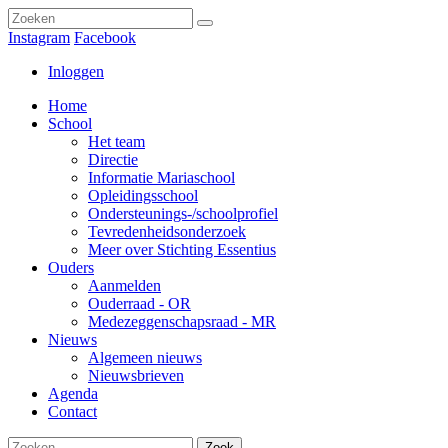
Instagram
Facebook
Inloggen
Home
School
Het team
Directie
Informatie Mariaschool
Opleidingsschool
Ondersteunings-/schoolprofiel
Tevredenheidsonderzoek
Meer over Stichting Essentius
Ouders
Aanmelden
Ouderraad - OR
Medezeggenschapsraad - MR
Nieuws
Algemeen nieuws
Nieuwsbrieven
Agenda
Contact
Zoek